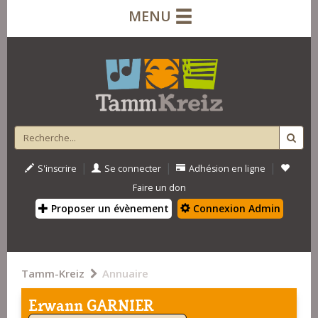
MENU
|
|
|
S'inscrire
Se connecter
Adhésion en ligne
Faire un don
Proposer un évènement
Connexion Admin
Tamm-Kreiz
Annuaire
Erwann GARNIER