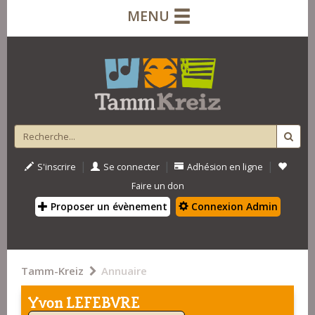
MENU
|
|
|
S'inscrire
Se connecter
Adhésion en ligne
Faire un don
Proposer un évènement
Connexion Admin
Tamm-Kreiz
Annuaire
Yvon LEFEBVRE