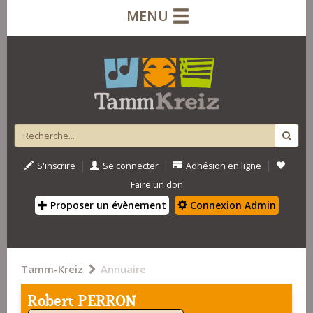
MENU
|
|
|
S'inscrire
Se connecter
Adhésion en ligne
Faire un don
Proposer un évènement
Connexion Admin
Tamm-Kreiz
Annuaire
Robert PERRON