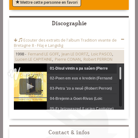
Mettre cette personne en favori
Discographie
Ecouter des extraits de l'album
Tradition vivante de
Bretagne 8 - Filaj e Langidig
1998 -
Fernand LE GOFF
,
Jean LE DORTZ
,
Loïc PASCO
,
Lucien LE CAPITAINE
,
Pierre CONAN
,
Robert PERRON
01-Disul vintin a pa saùen (Pierre
02-Poen em eus e kredein (Fernand
Conan)
Le Goff)
03-Petra 'zo a neué (Robert Perron)
04-Brejenn a Goet-Rivas (Loïc
Pasco)
05-Er brizourezed (Lucien Capitaine)
06-Na me zimezei-me (Pierre
Conan)
07-Ma zad 'deus men diméet (Loïc
Contact & infos