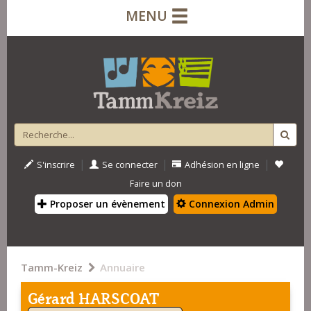
MENU
|
|
|
S'inscrire
Se connecter
Adhésion en ligne
Faire un don
Proposer un évènement
Connexion Admin
Tamm-Kreiz
Annuaire
Gérard HARSCOAT