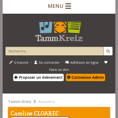
MENU
|
|
|
S'inscrire
Se connecter
Adhésion en ligne
Faire un don
Proposer un évènement
Connexion Admin
Tamm-Kreiz
Annuaire
Caroline CLOAREC