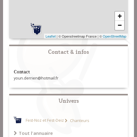
+
−
Leaflet
| © Openstreetmap France | ©
OpenStreetMap
Contact & infos
Contact
youn.derrien@hotmail.fr
Univers
Fest-Noz et Fest-Deiz
Chanteurs
Tout l'annuaire