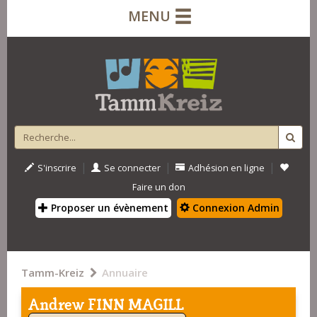
MENU
|
|
|
S'inscrire
Se connecter
Adhésion en ligne
Faire un don
Proposer un évènement
Connexion Admin
Tamm-Kreiz
Annuaire
Andrew FINN MAGILL