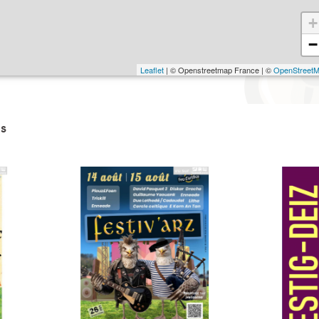
+
−
Leaflet
| © Openstreetmap France | ©
OpenStreet
s