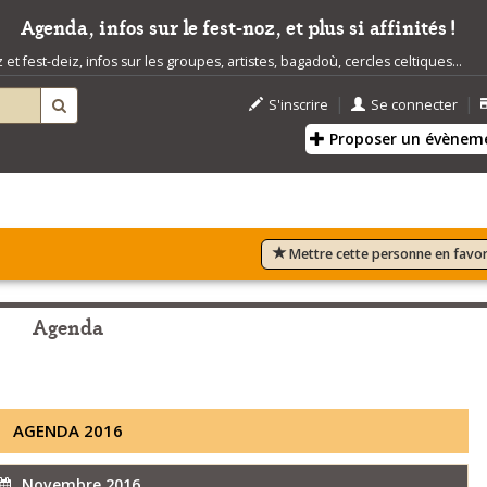
Agenda, infos sur le fest-noz, et plus si affinités !
t fest-deiz, infos sur les groupes, artistes, bagadoù, cercles celtiques...
|
|
S'inscrire
Se connecter
Proposer un évènem
Mettre cette personne en favor
Agenda
AGENDA 2016
Novembre 2016