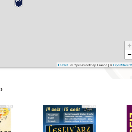
+
−
Leaflet
| © Openstreetmap France | ©
OpenStreet
s