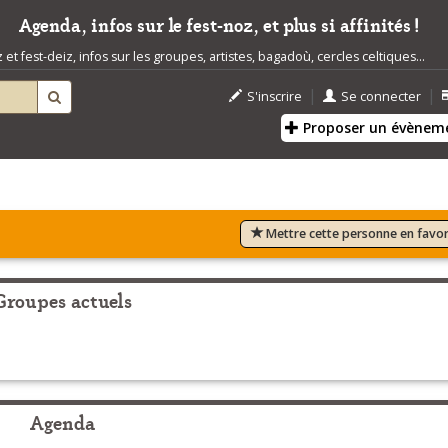
Agenda, infos sur le fest-noz, et plus si affinités !
t fest-deiz, infos sur les groupes, artistes, bagadoù, cercles celtiques...
|
|
S'inscrire
Se connecter
Proposer un évènem
Mettre cette personne en favor
Groupes actuels
Agenda