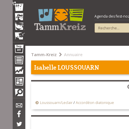
Agenda des fest-noz e
Tamm-Kreiz
Annuaire
Isabelle LOUSSOUARN
Loussouarn/Leclair
/
Accordéon diatonique