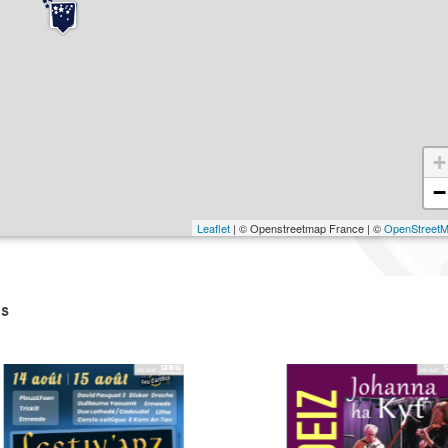
+
−
Leaflet
| © Openstreetmap France | ©
OpenStreet
s