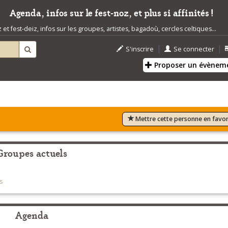
Agenda, infos sur le fest-noz, et plus si affinités !
t fest-deiz, infos sur les groupes, artistes, bagadoù, cercles celtiques...
|
|
S'inscrire
Se connecter
Proposer un évènem
Mettre cette personne en favor
Groupes actuels
s
Agenda