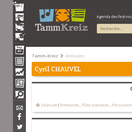
Agenda des fest-noz e
Tamm-Kreiz
Annuaire
Cyril CHAUVEL
Selaouët
/
Bombarde
,
Flûte irlandaise
,
Percussion