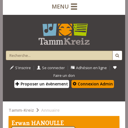
MENU
|
|
|
S'inscrire
Se connecter
Adhésion en ligne
Faire un don
Proposer un évènement
Connexion Admin
Tamm-Kreiz
Annuaire
Erwan HANOULLE