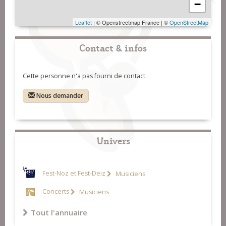
−
Leaflet
| © Openstreetmap France | ©
OpenStreetMap
Contact & infos
Cette personne n'a pas fourni de contact.
Nous demander
Univers
Fest-Noz et Fest-Deiz
Musiciens
Concerts
Musiciens
Tout l'annuaire