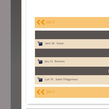
2017
Sam 24 :
Sizun
Jeu 12 :
Rennes
Lun 31 :
Saint-Thégonnec
2017