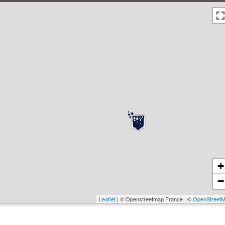
+
−
Leaflet
| © Openstreetmap France | ©
OpenStreet