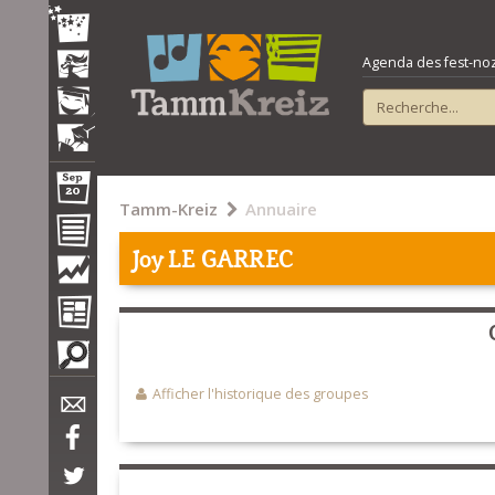
Agenda des fest-noz e
Tamm-Kreiz
Annuaire
Joy LE GARREC
Afficher l'historique des groupes