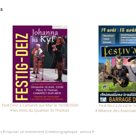
s
 Deiz a Camaret-sur-Mer le 16/08/2026
Fest Noz a Arzal le 14/08/
les Amis du Quartier St Thomas
Alliance des Associations d
es
Proposer un événement
Création graphique : artnoz.fr
|
|