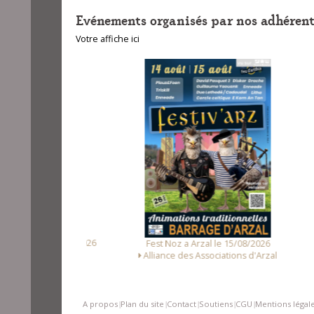
Evénements organisés par nos adhérent
Votre affiche ici
unet le 14/08/2026
Fest
Fest Noz a Arzal le 15/08/2026
Loc Noz
Alliance des Associations d'Arzal
A propos
Plan du site
Contact
Soutiens
CGU
Mentions légal
|
|
|
|
|