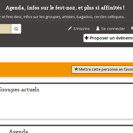
Agenda, infos sur le fest-noz, et plus si affinités !
t fest-deiz, infos sur les groupes, artistes, bagadoù, cercles celtiques...
|
|
S'inscrire
Se connecter
Proposer un évènem
Mettre cette personne en favor
Groupes actuels
Agenda