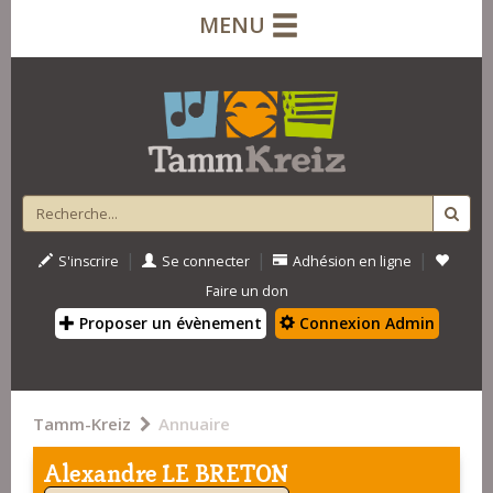
MENU
|
|
|
S'inscrire
Se connecter
Adhésion en ligne
Faire un don
Proposer un évènement
Connexion Admin
Tamm-Kreiz
Annuaire
Alexandre LE BRETON