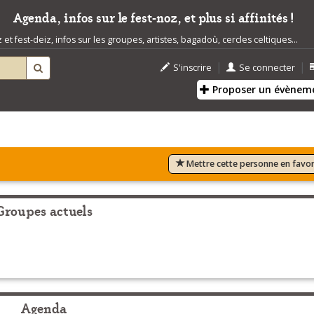
Agenda, infos sur le fest-noz, et plus si affinités !
t fest-deiz, infos sur les groupes, artistes, bagadoù, cercles celtiques...
|
|
S'inscrire
Se connecter
Proposer un évènem
Mettre cette personne en favor
Groupes actuels
Agenda