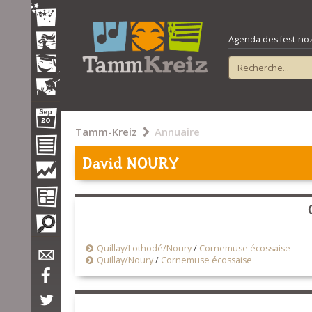
Agenda des fest-noz e
Tamm-Kreiz
Annuaire
David NOURY
Quillay/Lothodé/Noury
/
Cornemuse écossaise
Quillay/Noury
/
Cornemuse écossaise