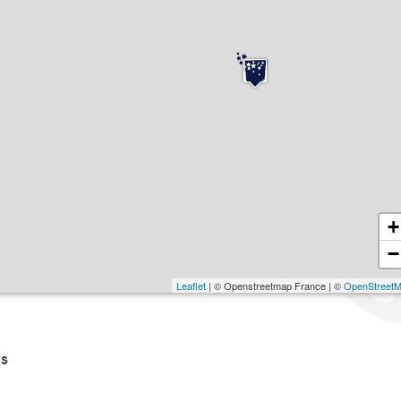
+
−
Leaflet
| © Openstreetmap France | ©
OpenStreet
s