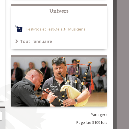
Univers
Fest-Noz et Fest-Deiz
Musiciens
Tout l'annuaire
Partager :
Page lue 3109 fois