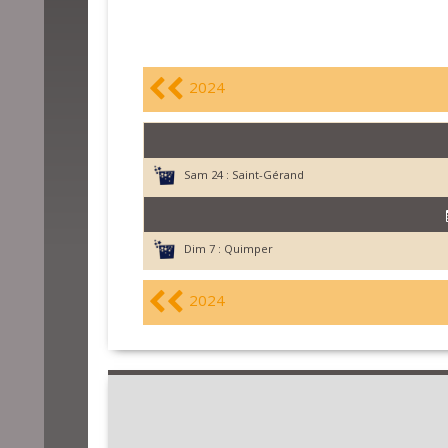
2024
Sam 24 :
Saint-Gérand
Dim 7 :
Quimper
2024