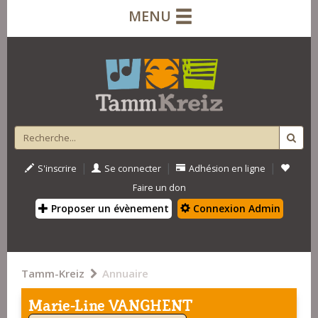
MENU
|
|
|
S'inscrire
Se connecter
Adhésion en ligne
Faire un don
Proposer un évènement
Connexion Admin
Tamm-Kreiz
Annuaire
Marie-Line VANGHENT