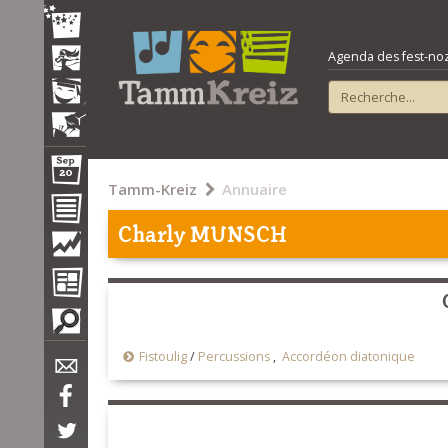
Agenda des fest-noz e
Tamm-Kreiz
Annuaire
Charly MUNSCH
Fistoulig
/
Percussions
,
Accordéon diatonique