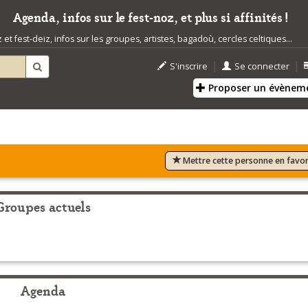
Agenda, infos sur le fest-noz, et plus si affinités !
t fest-deiz, infos sur les groupes, artistes, bagadoù, cercles celtiques...
|
|
S'inscrire
Se connecter
Proposer un évènem
Mettre cette personne en favor
Groupes actuels
Agenda