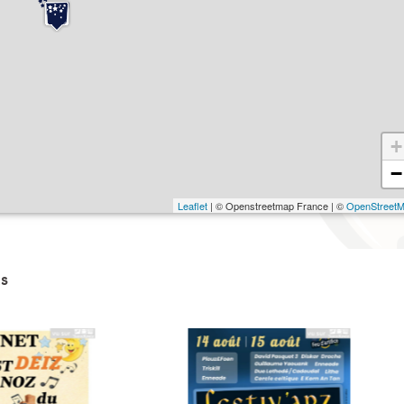
+
−
Leaflet
| © Openstreetmap France | ©
OpenStreet
s