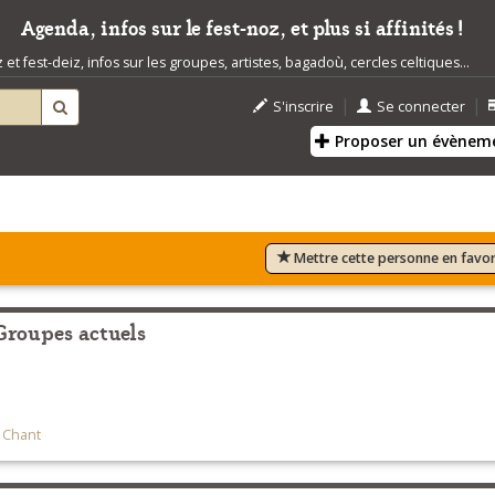
Agenda, infos sur le fest-noz, et plus si affinités !
t fest-deiz, infos sur les groupes, artistes, bagadoù, cercles celtiques...
|
|
S'inscrire
Se connecter
Proposer un évènem
Mettre cette personne en favor
Groupes actuels
,
Chant