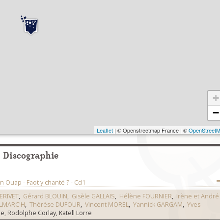
+
−
Leaflet
| © Openstreetmap France | ©
OpenStreet
Discographie
n Ouap - Faot y chantë ? - Cd1
ERIVET
,
Gérard BLOUIN
,
Gisèle GALLAIS
,
Hélène FOURNIER
,
Irène et André
LMARC'H
,
Thérèse DUFOUR
,
Vincent MOREL
,
Yannick GARGAM
,
Yves
e, Rodolphe Corlay, Katell Lorre