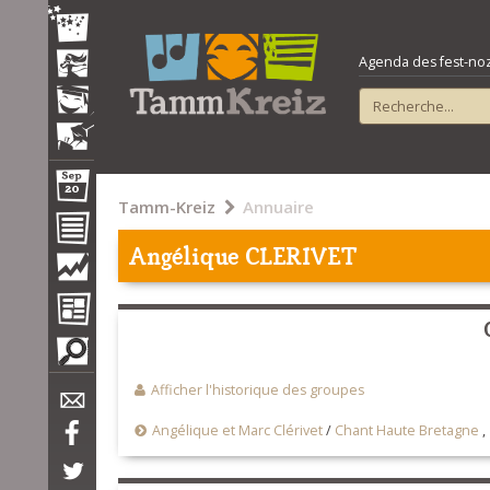
Agenda des fest-noz e
Tamm-Kreiz
Annuaire
Angélique CLERIVET
Afficher l'historique des groupes
Angélique et Marc Clérivet
/
Chant Haute Bretagne