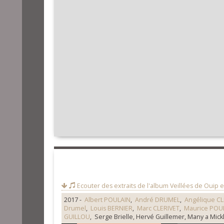
Ecouter des extraits de l'album
Veillées de Ouip e
2017 -
Albert POULAIN
,
André DRUMEL
,
Angélique CL
Drumel
,
Louis BERNIER
,
Marc CLERIVET
,
Maurice POU
GUILLOU
, Serge Brielle, Hervé Guillemer, Many a Mickl