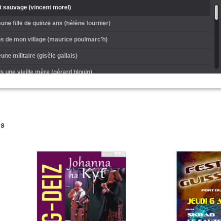
t sauvage (vincent morel)
une fille de quinze ans (hélène fournier)
s de mon village (maurice poulmarc'h)
eune militaire (gisèle gallais)
s une vieille mère (gérard blouin)
 mon ami (serge brielle)
z pour m'écouter (irène et andré drumel)
s
anche en m'y promenant (hervé guillemer)
is chez mon père (albert poulain)
 domestique (angélique clérivet)
six ans sur mer (many a mickle)
han deus pondi (iffig guillou)
à ma porte à minuit (Thérèse Dufour)
çon de bonne mine (marc clérivet)