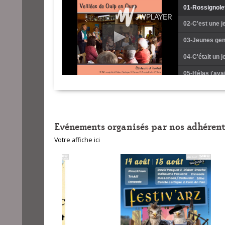
01-Rossignole
02-C'est une je
03-Jeunes gen
04-C'était un j
05-Hélas j'avai
06-Charbonnier
07-Venez, vene
Evénements organisés par nos adhérent
08-Par un dim
Votre affiche ici
09-Quand j'éta
10-Il était une
11-On a resté 
12-Chiminour bi
13-Qui frappe 
14-Je suis gar