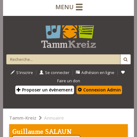
MENU
|
|
|
S'inscrire
Se connecter
Adhésion en ligne
Faire un don
Proposer un évènement
Connexion Admin
Tamm-Kreiz
Annuaire
Guillaume SALAUN