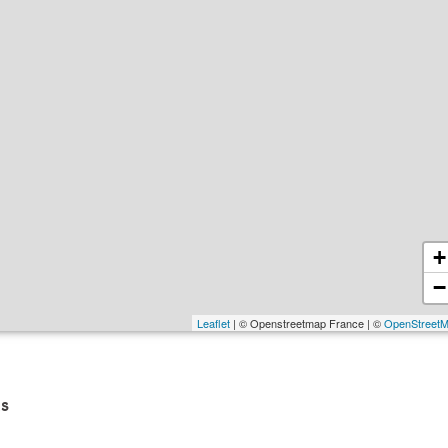
+
−
Leaflet
| © Openstreetmap France | ©
OpenStreet
s