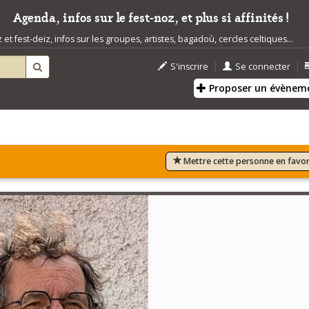
Agenda, infos sur le fest-noz, et plus si affinités !
t fest-deiz, infos sur les groupes, artistes, bagadoù, cercles celtiques...
|
|
S'inscrire
Se connecter
Proposer un évènem
Mettre cette personne en favor