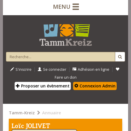
MENU
|
|
|
S'inscrire
Se connecter
Adhésion en ligne
Faire un don
Proposer un évènement
Connexion Admin
Tamm-Kreiz
Annuaire
Loïc JOLIVET