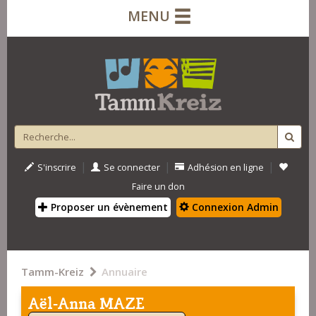
MENU
|
|
|
S'inscrire
Se connecter
Adhésion en ligne
Faire un don
Proposer un évènement
Connexion Admin
Tamm-Kreiz
Annuaire
Aël-Anna MAZE