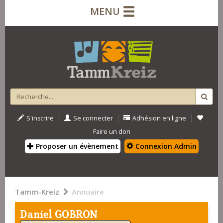
MENU
|
|
|
S'inscrire
Se connecter
Adhésion en ligne
Faire un don
Proposer un évènement
Connexion Admin
Tamm-Kreiz
Annuaire
Daniel GOBRON