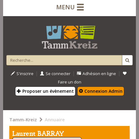
MENU
|
|
|
S'inscrire
Se connecter
Adhésion en ligne
Faire un don
Proposer un évènement
Connexion Admin
Tamm-Kreiz
Annuaire
Laurent BARRAY