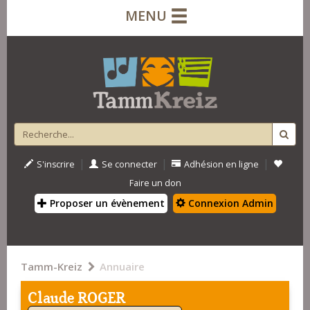
MENU
|
|
|
S'inscrire
Se connecter
Adhésion en ligne
Faire un don
Proposer un évènement
Connexion Admin
Tamm-Kreiz
Annuaire
Claude ROGER