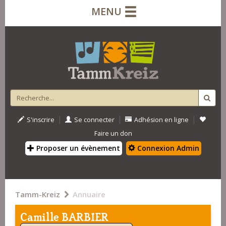
MENU
|
|
|
S'inscrire
Se connecter
Adhésion en ligne
Faire un don
Proposer un évènement
Connexion Admin
Tamm-Kreiz
Annuaire
Camille BARBIER