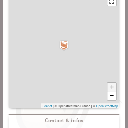
+
−
Leaflet
| © Openstreetmap France | ©
OpenStreetMap
Contact & infos