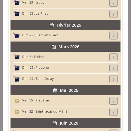
Ven 23 :
Erquy
Dim 25 :
Le Rheu
Février 2026
Dim 22 :
Jugon-les-Lacs
Mars 2026
Dim 8 :
Fréhel
Dim 22 :
Pluduno
Dim 29 :
Saint-Dolay
Mai 2026
Ven 15 :
Plédéliac
Ven 22 :
Saint-Jacut-du-Méné
Juin 2026