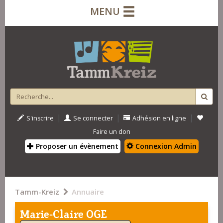
MENU
|
|
|
S'inscrire
Se connecter
Adhésion en ligne
Faire un don
Proposer un évènement
Connexion Admin
Tamm-Kreiz
Annuaire
Marie-Claire OGE