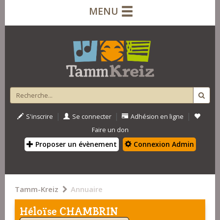
MENU
|
|
|
S'inscrire
Se connecter
Adhésion en ligne
Faire un don
Proposer un évènement
Connexion Admin
Tamm-Kreiz
Annuaire
Héloïse CHAMBRIN