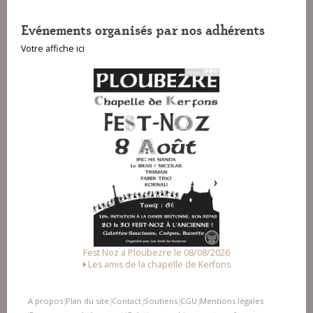
Evénements organisés par nos adhérents
Votre affiche ici
Fest Noz a Ploubezre le 08/08/2026
Les amis de la chapelle de Kerfons
A propos
Plan du site
Contact
Soutiens
CGU
Mentions légales
|
|
|
|
|