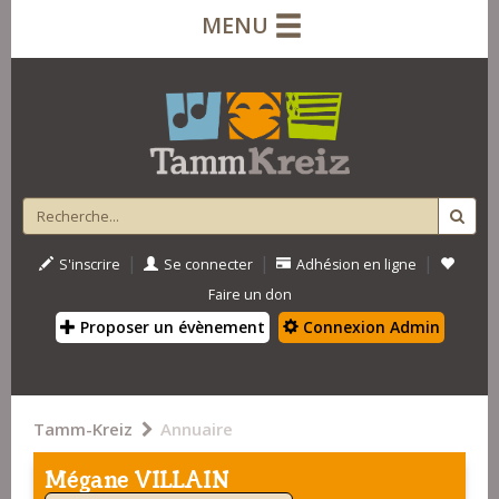
MENU
|
|
|
S'inscrire
Se connecter
Adhésion en ligne
Faire un don
Proposer un évènement
Connexion Admin
Tamm-Kreiz
Annuaire
Mégane VILLAIN