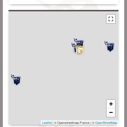
+
−
Leaflet
| © Openstreetmap France | ©
OpenStreetMap