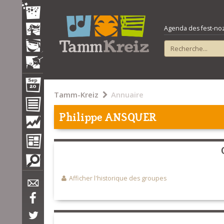
Agenda des fest-noz e
Tamm-Kreiz
Annuaire
Philippe ANSQUER
Afficher l'historique des groupes