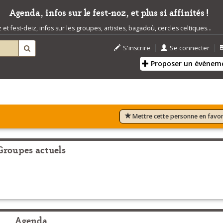
Agenda, infos sur le fest-noz, et plus si affinités !
t fest-deiz, infos sur les groupes, artistes, bagadoù, cercles celtiques...
|
|
S'inscrire
Se connecter
Proposer un évènem
Mettre cette personne en favor
Groupes actuels
Agenda