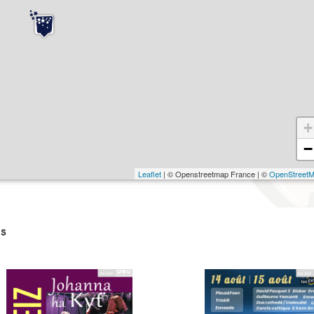
+
−
Leaflet
| © Openstreetmap France | ©
OpenStreet
s