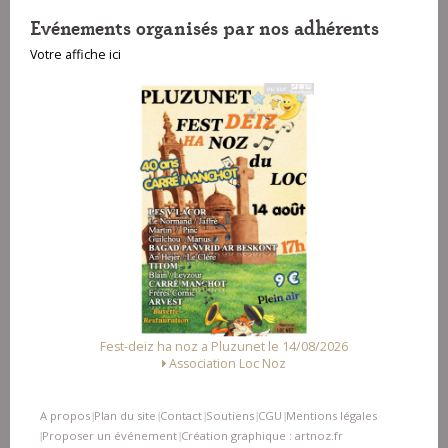
Evénements organisés par nos adhérents
Votre affiche ici
noz a Pluzunet le 14/08/2026
Fest Noz a Arzal le 15/
sociation Loc Noz
Alliance des Association
A propos
Plan du site
Contact
Soutiens
CGU
Mentions légales
|
|
|
|
|
Proposer un événement
Création graphique : artnoz.fr
|
|