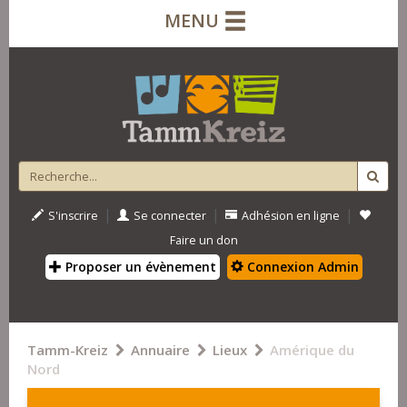
MENU
|
|
|
S'inscrire
Se connecter
Adhésion en ligne
Faire un don
Proposer un évènement
Connexion Admin
Tamm-Kreiz
Annuaire
Lieux
Amérique du
Nord