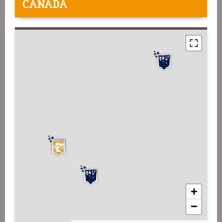
CANADA
+
−