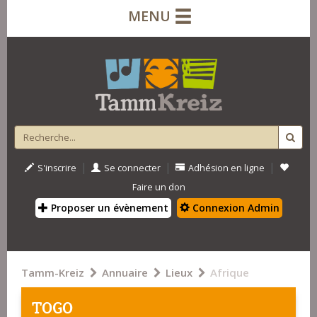
MENU
|
|
|
S'inscrire
Se connecter
Adhésion en ligne
Faire un don
Proposer un évènement
Connexion Admin
Tamm-Kreiz
Annuaire
Lieux
Afrique
TOGO