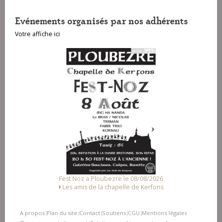
Evénements organisés par nos adhérents
Votre affiche ici
Fest Noz a Ploubezre le 08/08/2026
Les amis de la chapelle de Kerfons
A propos
Plan du site
Contact
Soutiens
CGU
Mentions légales
|
|
|
|
|