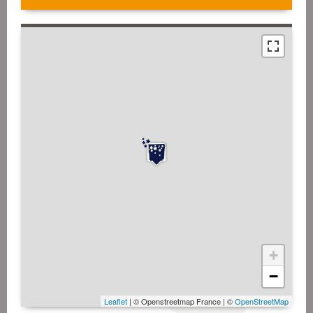
+
−
Leaflet
| © Openstreetmap France | ©
OpenStreetMap