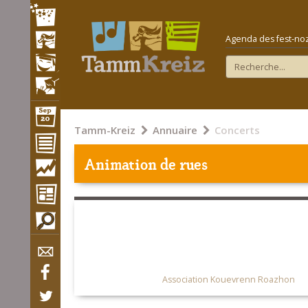
Agenda des fest-noz e
Tamm-Kreiz
Annuaire
Concerts
Animation de rues
Association Kouevrenn Roazhon