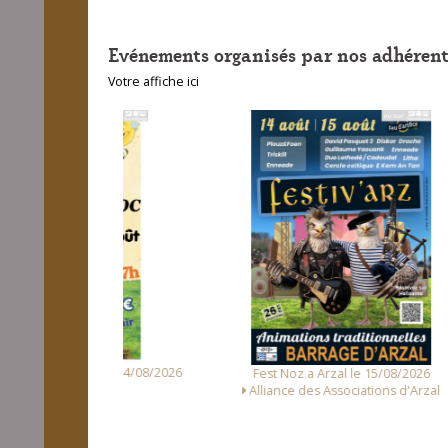
Evénements organisés par nos adhérent
Votre affiche ici
unet le 14/08/2026
Fest
Fest Noz a Arzal le 15/08/2026
 Loc Noz
Alliance des Associations d'Arzal