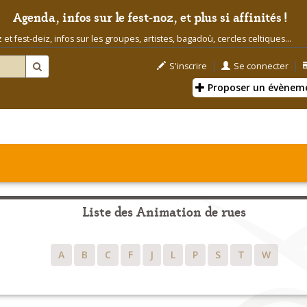
Agenda, infos sur le fest-noz, et plus si affinités !
t fest-deiz, infos sur les groupes, artistes, bagadoù, cercles celtiques...
|
|
S'inscrire
Se connecter
Proposer un évènem
Liste des Animation de rues
A
B
C
F
J
L
P
S
T
W