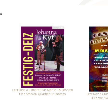
s
 Deiz a Camaret-sur-Mer le 16/08/2026
Fest Noz a Guissény le 06/0
les Amis du Quartier St Thomas
Cercle Avel Dro Guissé