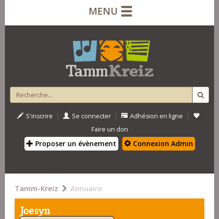
MENU
|
|
|
S'inscrire
Se connecter
Adhésion en ligne
Faire un don
Proposer un évènement
Connexion Admin
Tamm-Kreiz
Annuaire
Joesyn