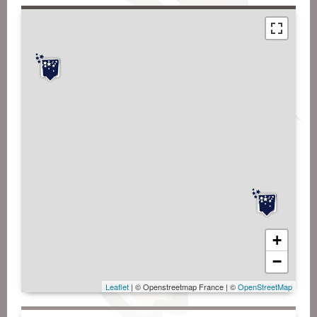
+
−
Leaflet
| © Openstreetmap France | ©
OpenStreetMap