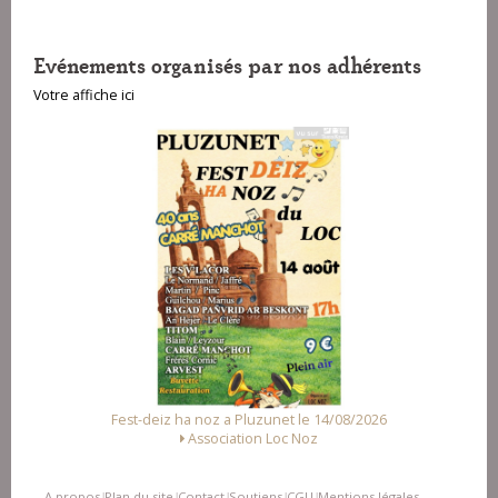
Evénements organisés par nos adhérents
Votre affiche ici
026
Fest Noz a Arzal le 15/08/2026
Alliance des Associations d'Arzal
A propos
Plan du site
Contact
Soutiens
CGU
Mentions légales
|
|
|
|
|