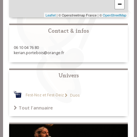
−
Leaflet
| © Openstreetmap France | ©
OpenStreetMap
Contact & infos
06 10 04 76 80
kerian.portebois@orange.fr
Univers
Fest-Noz et Fest-Deiz
Duos
Tout l'annuaire