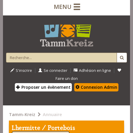
MENU
|
|
|
S'inscrire
Se connecter
Adhésion en ligne
Faire un don
Proposer un évènement
Connexion Admin
Tamm-Kreiz
Annuaire
Lhermitte / Portebois