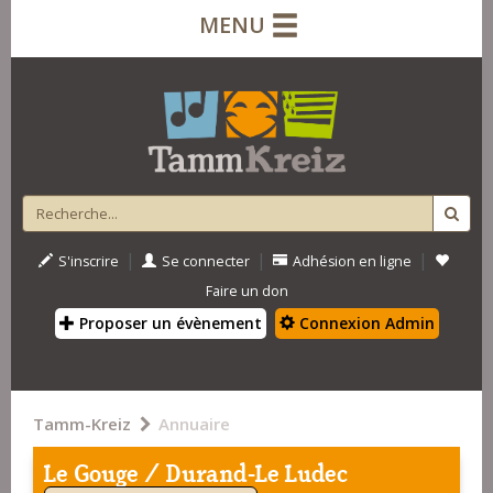
MENU
|
|
|
S'inscrire
Se connecter
Adhésion en ligne
Faire un don
Proposer un évènement
Connexion Admin
Tamm-Kreiz
Annuaire
Le Gouge / Durand-Le Ludec