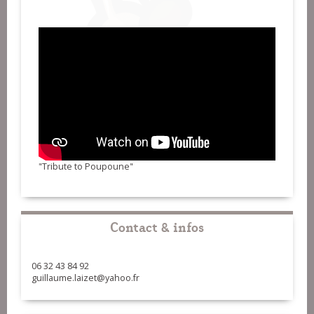
"Tribute to Poupoune"
Contact & infos
06 32 43 84 92
guillaume.laizet@yahoo.fr