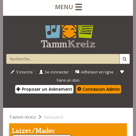
MENU
|
|
|
S'inscrire
Se connecter
Adhésion en ligne
Faire un don
Proposer un évènement
Connexion Admin
Tamm-Kreiz
Annuaire
Laizet/Madec