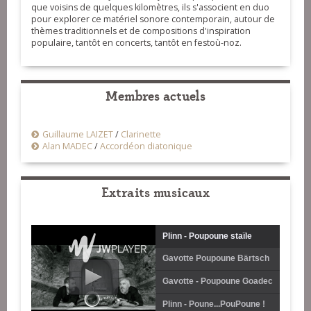
que voisins de quelques kilomètres, ils s'associent en duo
pour explorer ce matériel sonore contemporain, autour de
thèmes traditionnels et de compositions d'inspiration
populaire, tantôt en concerts, tantôt en festoù-noz.
Membres actuels
Guillaume LAIZET
/
Clarinette
Alan MADEC
/
Accordéon diatonique
Extraits musicaux
Plinn - Poupoune staïle
Gavotte Poupoune Bärtsch
Gavotte - Poupoune Goadec
Plinn - Poune...PouPoune !