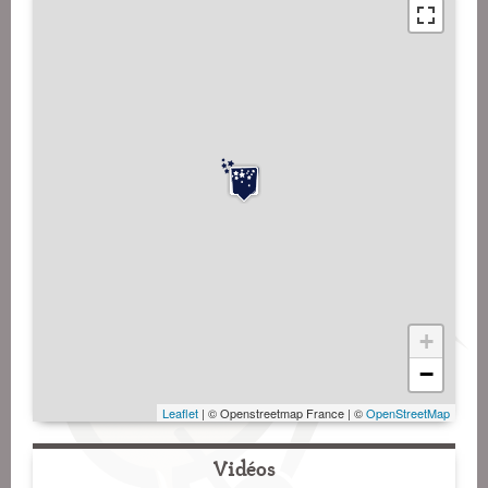
+
−
Leaflet
| © Openstreetmap France | ©
OpenStreetMap
Vidéos