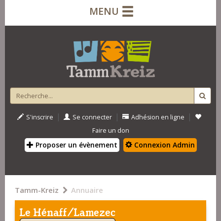
MENU
|
|
|
S'inscrire
Se connecter
Adhésion en ligne
Faire un don
Proposer un évènement
Connexion Admin
Tamm-Kreiz
Annuaire
Le Hénaff/Lamezec