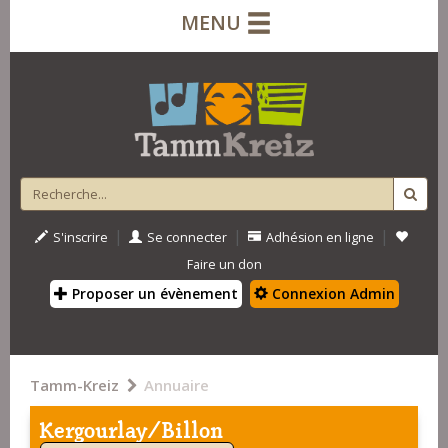
MENU
|
|
|
S'inscrire
Se connecter
Adhésion en ligne
Faire un don
Proposer un évènement
Connexion Admin
Tamm-Kreiz
Annuaire
Kergourlay/Billon