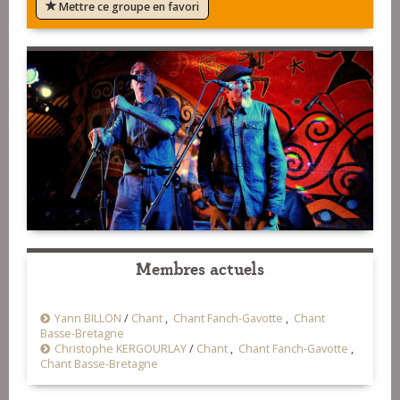
Mettre ce groupe en favori
Membres actuels
Yann BILLON
/
Chant
,
Chant Fanch-Gavotte
,
Chant
Basse-Bretagne
Christophe KERGOURLAY
/
Chant
,
Chant Fanch-Gavotte
,
Chant Basse-Bretagne