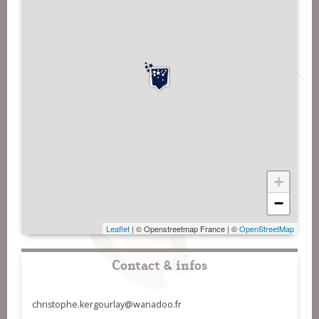
+
−
Leaflet
| © Openstreetmap France | ©
OpenStreetMap
Contact & infos
christophe.kergourlay@wanadoo.fr