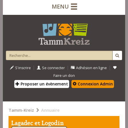
MENU
|
|
|
S'inscrire
Se connecter
Adhésion en ligne
Faire un don
Proposer un évènement
Connexion Admin
Tamm-Kreiz
Annuaire
Lagadec et Logodin