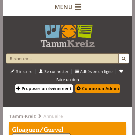
MENU
|
|
|
S'inscrire
Se connecter
Adhésion en ligne
Faire un don
Proposer un évènement
Connexion Admin
Tamm-Kreiz
Annuaire
Gloaguen/Guevel