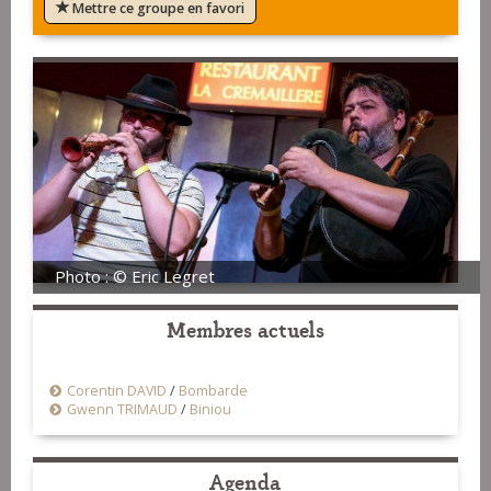
Mettre ce groupe en favori
Photo : © Eric Legret
Membres actuels
Corentin DAVID
/
Bombarde
Gwenn TRIMAUD
/
Biniou
Agenda