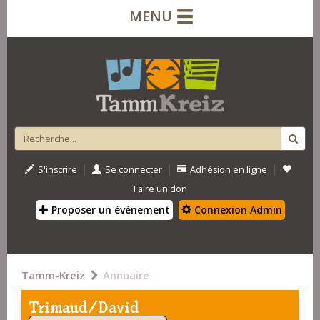
MENU
|
|
|
S'inscrire
Se connecter
Adhésion en ligne
Faire un don
Proposer un évènement
Connexion Admin
Tamm-Kreiz
Annuaire
Trimaud/David