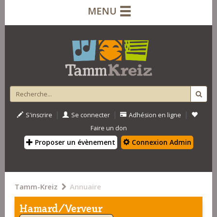
MENU
|
|
|
S'inscrire
Se connecter
Adhésion en ligne
Faire un don
Proposer un évènement
Connexion Admin
Tamm-Kreiz
Annuaire
Hamard/Verveur