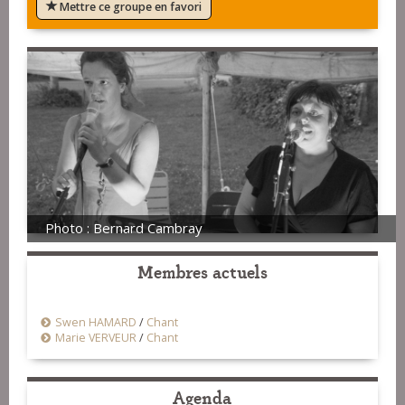
Mettre ce groupe en favori
Photo : Bernard Cambray
Membres actuels
Swen HAMARD
/
Chant
Marie VERVEUR
/
Chant
Agenda