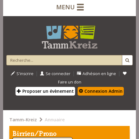
MENU
|
|
|
S'inscrire
Se connecter
Adhésion en ligne
Faire un don
Proposer un évènement
Connexion Admin
Tamm-Kreiz
Annuaire
Birrien/Prono