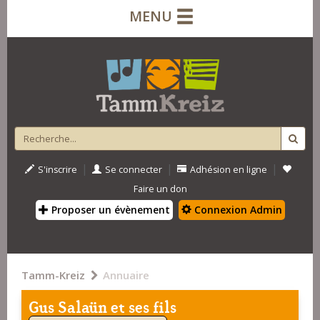
MENU
|
|
|
S'inscrire
Se connecter
Adhésion en ligne
Faire un don
Proposer un évènement
Connexion Admin
Tamm-Kreiz
Annuaire
Gus Salaün et ses fils