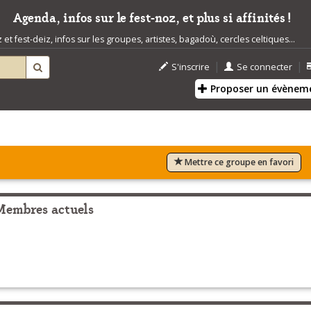
Agenda, infos sur le fest-noz, et plus si affinités !
t fest-deiz, infos sur les groupes, artistes, bagadoù, cercles celtiques...
|
|
S'inscrire
Se connecter
Proposer un évènem
Mettre ce groupe en favori
Membres actuels