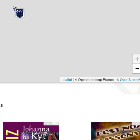
+
−
Leaflet
| © Openstreetmap France | ©
OpenStreet
s