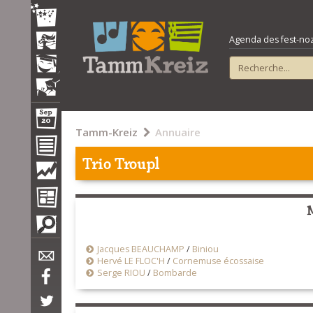
Agenda des fest-noz e
Tamm-Kreiz
Annuaire
Trio Troupl
Jacques BEAUCHAMP
/
Biniou
Hervé LE FLOC'H
/
Cornemuse écossaise
Serge RIOU
/
Bombarde