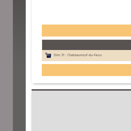
Dim 31 :
Chateauneuf-du-Faou