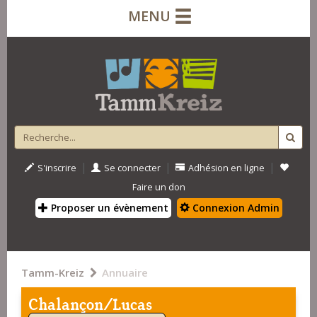
MENU
|
|
|
S'inscrire
Se connecter
Adhésion en ligne
Faire un don
Proposer un évènement
Connexion Admin
Tamm-Kreiz
Annuaire
Chalançon/Lucas