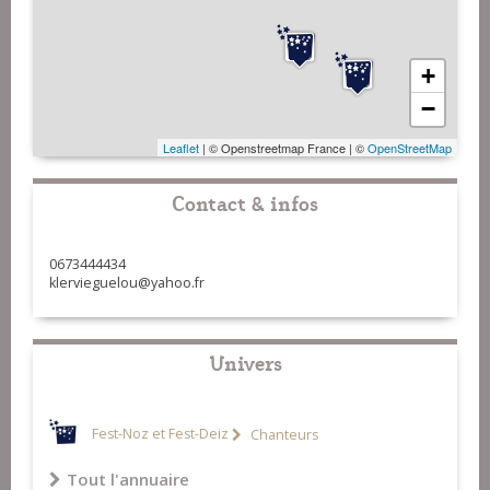
+
−
Leaflet
| © Openstreetmap France | ©
OpenStreetMap
Contact & infos
0673444434
klervieguelou@yahoo.fr
Univers
Fest-Noz et Fest-Deiz
Chanteurs
Tout l'annuaire