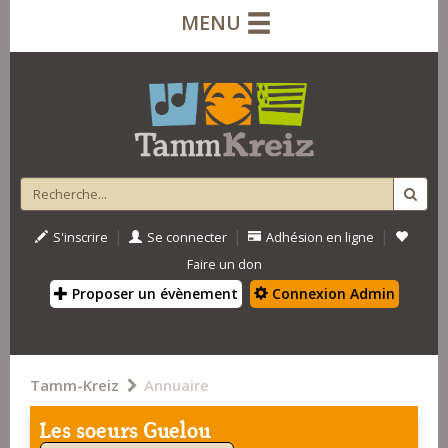
MENU
|
|
|
S'inscrire
Se connecter
Adhésion en ligne
Faire un don
Proposer un évènement
Connexion Admin
Tamm-Kreiz
Annuaire
Les soeurs Guelou