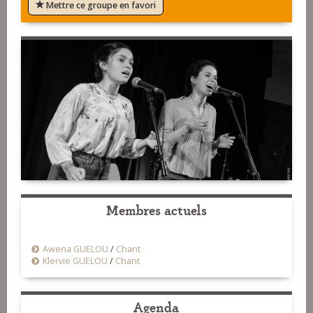
Mettre ce groupe en favori
Membres actuels
Awena GUELOU
/
Chant
Klervie GUELOU
/
Chant
Agenda