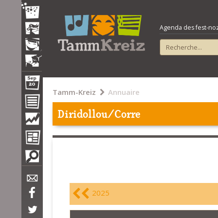
Agenda des fest-noz e
Tamm-Kreiz
Annuaire
Diridollou/Corre
2025