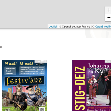
+
−
Leaflet
| © Openstreetmap France | ©
OpenStreet
s